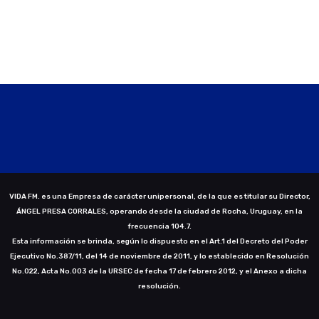
VIDA FM. es una Empresa de carácter unipersonal, de la que es titular su Director,
ÁNGEL PRESA CORRALES, operando desde la ciudad de Rocha, Uruguay, en la
frecuencia 104.7.
Esta información se brinda, según lo dispuesto en el Art.1 del Decreto del Poder
Ejecutivo No.387/11, del 14 de noviembre de 2011, y lo establecido en Resolución
No.022, Acta No.003 de la URSEC de fecha 17 de febrero 2012, y el Anexo a dicha
resolución.