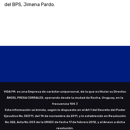
del BPS, Jimena Pardo.
VIDA FM. es una Empresa de carácter unipersonal, de la que es titular su Director,
ÁNGEL PRESA CORRALES, operando desde la ciudad de Rocha, Uruguay, en la
frecuencia 104.7.
Esta información se brinda, según lo dispuesto en el Art.1 del Decreto del Poder
Ejecutivo No.387/11, del 14 de noviembre de 2011, y lo establecido en Resolución
No.022, Acta No.003 de la URSEC de fecha 17 de febrero 2012, y el Anexo a dicha
resolución.