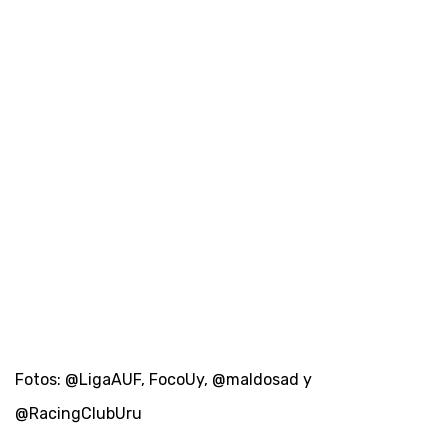
Fotos: @LigaAUF, FocoUy, @maldosad y
@RacingClubUru