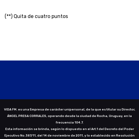
(**) Quita de cuatro puntos
VIDA FM. es una Empresa de carácter unipersonal, de la que es titular su Director,
ÁNGEL PRESA CORRALES, operando desde la ciudad de Rocha, Uruguay, en la
frecuencia 104.7.
Esta información se brinda, según lo dispuesto en el Art.1 del Decreto del Poder
Ejecutivo No.387/11, del 14 de noviembre de 2011, y lo establecido en Resolución