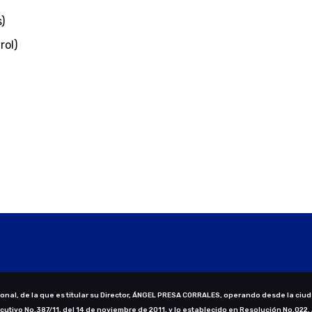
)
rol)
nal, de la que es titular su Director, ÁNGEL PRESA CORRALES, operando desde la ciud
ecutivo No.387/11, del 14 de noviembre de 2011, y lo establecido en Resolución No.022,