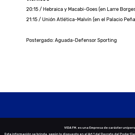
20:15 / Hebraica y Macabi-Goes (en Larre Borges
21:15 / Unión Atlética-Malvín (en el Palacio Peña
Postergado: Aguada-Defensor Sporting
VIDA FM. es una Empresa de carácter uniperso
Esta información se brinda, según lo dispuesto en el Art.1 del Decreto del Poder Ej