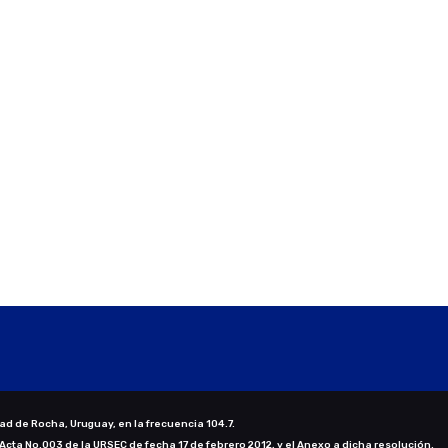
ad de Rocha, Uruguay, en la frecuencia 104.7.
 Acta No.003 de la URSEC de fecha 17 de febrero 2012, y el Anexo a dicha resolución.