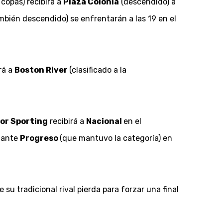
 copas) recibirá a
Plaza Colonia
(descendido) a
bién descendido) se enfrentarán a las 19 en el
rá a
Boston River
(clasificado a la
or Sporting
recibirá a
Nacional
en el
l ante
Progreso
(que mantuvo la categoría) en
su tradicional rival pierda para forzar una final