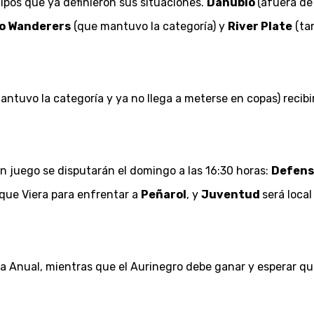
ipos que ya definieron sus situaciones.
Danubio
(afuera de
o Wanderers
(que mantuvo la categoría) y
River Plate
(tam
antuvo la categoría y ya no llega a meterse en copas) recibi
n juego se disputarán el domingo a las 16:30 horas:
Defens
arque Viera para enfrentar a
Peñarol
, y
Juventud
será loca
la Anual, mientras que el Aurinegro debe ganar y esperar que 