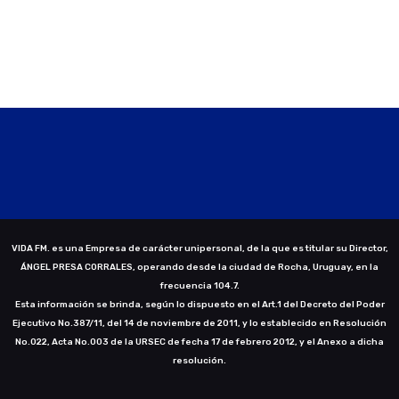
VIDA FM. es una Empresa de carácter unipersonal, de la que es titular su Director,
ÁNGEL PRESA CORRALES, operando desde la ciudad de Rocha, Uruguay, en la
frecuencia 104.7.
Esta información se brinda, según lo dispuesto en el Art.1 del Decreto del Poder
Ejecutivo No.387/11, del 14 de noviembre de 2011, y lo establecido en Resolución
No.022, Acta No.003 de la URSEC de fecha 17 de febrero 2012, y el Anexo a dicha
resolución.