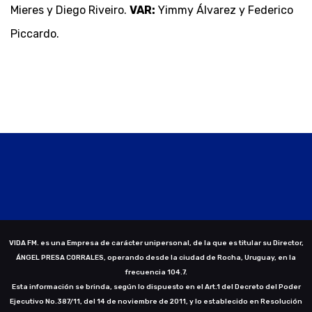
Mieres y Diego Riveiro.
VAR:
Yimmy Álvarez y Federico
Piccardo.
VIDA FM. es una Empresa de carácter unipersonal, de la que es titular su Director,
ÁNGEL PRESA CORRALES, operando desde la ciudad de Rocha, Uruguay, en la
frecuencia 104.7.
Esta información se brinda, según lo dispuesto en el Art.1 del Decreto del Poder
Ejecutivo No.387/11, del 14 de noviembre de 2011, y lo establecido en Resolución