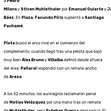
a
Pedro
Milans
y
Stiven
Muhlethaler
por
Emanuel
Gularte
y
J
Báez
. En
Plaza
,
Facundo
Píriz
suplantó a
Santiago
Pachamé
.
Plata
buscó el arco rival en el comienzo del
complemento, cuando llegó tras una pelota que bajó
muy bien
Álex Bruno
y
Villalba
definió desde afuera
del área.
Peñarol
respondió con un remate ancho
de
Arezo
.
A los 52 minutos, los aurinegros reclamaron penal
de
Matías Velázquez
por una mano tras un remate
de
Muhlethaler
, pero
Esteban
Guerra
dejó seguir. El