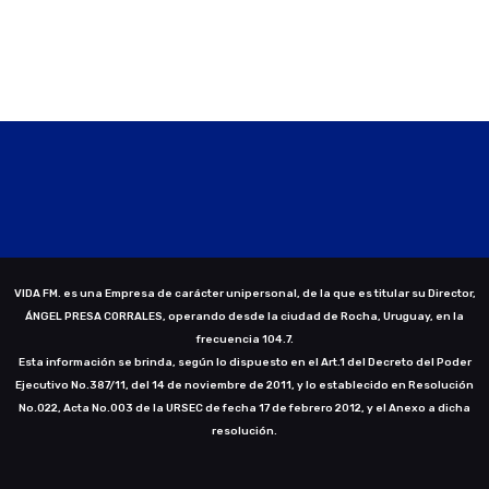
VIDA FM. es una Empresa de carácter unipersonal, de la que es titular su Director,
ÁNGEL PRESA CORRALES, operando desde la ciudad de Rocha, Uruguay, en la
frecuencia 104.7.
Esta información se brinda, según lo dispuesto en el Art.1 del Decreto del Poder
Ejecutivo No.387/11, del 14 de noviembre de 2011, y lo establecido en Resolución
No.022, Acta No.003 de la URSEC de fecha 17 de febrero 2012, y el Anexo a dicha
resolución.