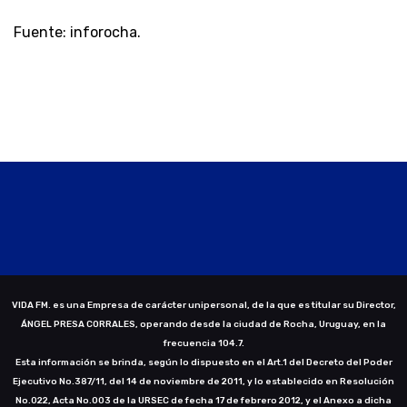
Fuente: inforocha.
VIDA FM. es una Empresa de carácter unipersonal, de la que es titular su Director,
ÁNGEL PRESA CORRALES, operando desde la ciudad de Rocha, Uruguay, en la
frecuencia 104.7.
Esta información se brinda, según lo dispuesto en el Art.1 del Decreto del Poder
Ejecutivo No.387/11, del 14 de noviembre de 2011, y lo establecido en Resolución
No.022, Acta No.003 de la URSEC de fecha 17 de febrero 2012, y el Anexo a dicha