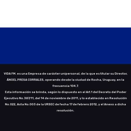
VIDA FM. es una Empresa de carácter unipersonal, de la que es titular su Director,
ÁNGEL PRESA CORRALES, operando desde la ciudad de Rocha, Uruguay, en la
frecuencia 104.7.
Esta información se brinda, según lo dispuesto en el Art.1 del Decreto del Poder
Ejecutivo No.387/11, del 14 de noviembre de 2011, y lo establecido en Resolución
No.022, Acta No.003 de la URSEC de fecha 17 de febrero 2012, y el Anexo a dicha
resolución.