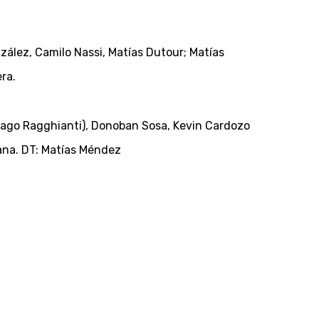
ález, Camilo Nassi, Matías Dutour; Matías
era.
iago Ragghianti), Donoban Sosa, Kevin Cardozo
lana. DT: Matías Méndez