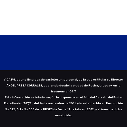
VIDA FM. es una Empresa de carácter unipersonal, de la que es titular su Director,
ÁNGEL PRESA CORRALES, operando desde la ciudad de Rocha, Uruguay, en la
frecuencia 104.7.
Esta información se brinda, según lo dispuesto en el Art.1 del Decreto del Poder
Ejecutivo No.387/11, del 14 de noviembre de 2011, y lo establecido en Resolución
No.022, Acta No.003 de la URSEC de fecha 17 de febrero 2012, y el Anexo a dicha
resolución.