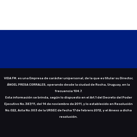
VIDA FM. es una Empresa de carácter unipersonal, de la que es titular su Director,
ÁNGEL PRESA CORRALES, operando desde la ciudad de Rocha, Uruguay, en la
frecuencia 104.7.
Esta información se brinda, según lo dispuesto en el Art.1 del Decreto del Poder
Ejecutivo No.387/11, del 14 de noviembre de 2011, y lo establecido en Resolución
No.022, Acta No.003 de la URSEC de fecha 17 de febrero 2012, y el Anexo a dicha
resolución.