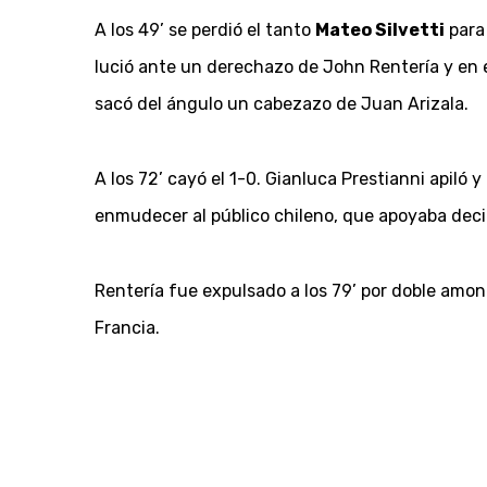
A los 49’ se perdió el tanto
Mateo Silvetti
para 
lució ante un derechazo de John Rentería y en e
sacó del ángulo un cabezazo de Juan Arizala.
A los 72’ cayó el 1-0. Gianluca Prestianni apiló 
enmudecer al público chileno, que apoyaba dec
Rentería fue expulsado a los 79’ por doble amone
Francia.