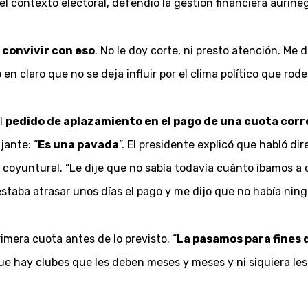
 contexto electoral, defendió la gestión financiera aurineg
 convivir con eso
. No le doy corte, ni presto atención. Me 
en claro que no se deja influir por el clima político que rodea
l
pedido de aplazamiento en el pago de una cuota cor
jante: “
Es una pavada
”. El presidente explicó que habló d
a coyuntural. “Le dije que no sabía todavía cuánto íbamos a
estaba atrasar unos días el pago y me dijo que no había ning
mera cuota antes de lo previsto. “
La pasamos para fines
e hay clubes que les deben meses y meses y ni siquiera les