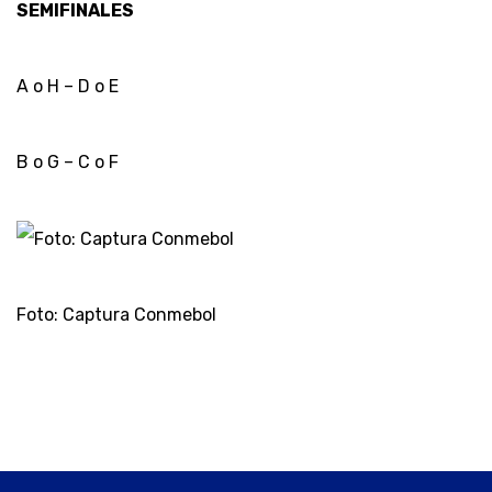
SEMIFINALES
A o H – D o E
B o G – C o F
Foto: Captura Conmebol