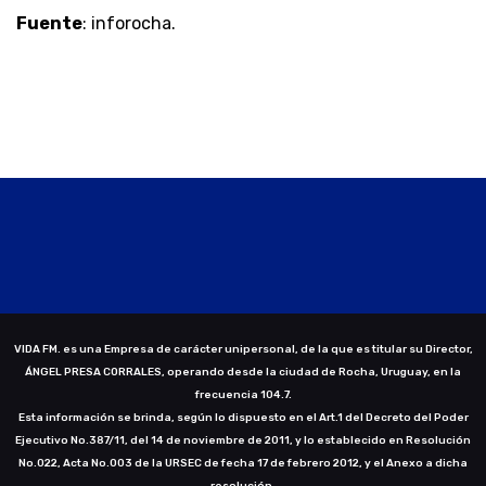
Fuente
: inforocha.
VIDA FM. es una Empresa de carácter unipersonal, de la que es titular su Director,
ÁNGEL PRESA CORRALES, operando desde la ciudad de Rocha, Uruguay, en la
frecuencia 104.7.
Esta información se brinda, según lo dispuesto en el Art.1 del Decreto del Poder
Ejecutivo No.387/11, del 14 de noviembre de 2011, y lo establecido en Resolución
No.022, Acta No.003 de la URSEC de fecha 17 de febrero 2012, y el Anexo a dicha