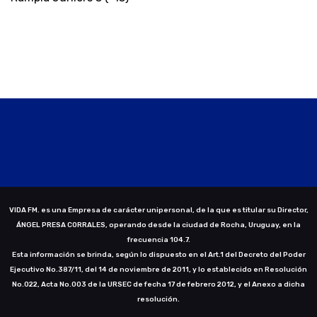
VIDA FM. es una Empresa de carácter unipersonal, de la que es titular su Director,
ÁNGEL PRESA CORRALES, operando desde la ciudad de Rocha, Uruguay, en la
frecuencia 104.7.
Esta información se brinda, según lo dispuesto en el Art.1 del Decreto del Poder
Ejecutivo No.387/11, del 14 de noviembre de 2011, y lo establecido en Resolución
No.022, Acta No.003 de la URSEC de fecha 17 de febrero 2012, y el Anexo a dicha
resolución.