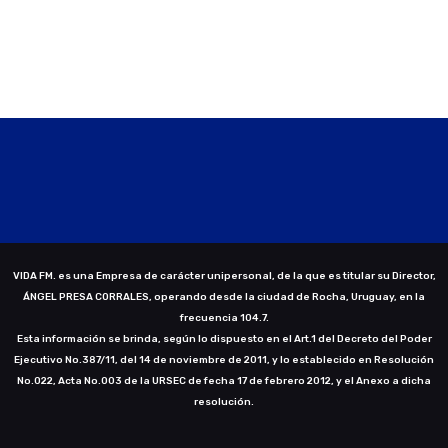
VIDA FM. es una Empresa de carácter unipersonal, de la que es titular su Director,
ÁNGEL PRESA CORRALES, operando desde la ciudad de Rocha, Uruguay, en la
frecuencia 104.7.
Esta información se brinda, según lo dispuesto en el Art.1 del Decreto del Poder
Ejecutivo No.387/11, del 14 de noviembre de 2011, y lo establecido en Resolución
No.022, Acta No.003 de la URSEC de fecha 17 de febrero 2012, y el Anexo a dicha
resolución.