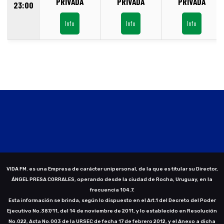
PRIVADA
PRIVADA
PRIVADA
23:00
Info
Info
Info
VIDA FM. es una Empresa de carácter unipersonal, de la que es titular su Director,
ÁNGEL PRESA CORRALES, operando desde la ciudad de Rocha, Uruguay, en la
frecuencia 104.7.
Esta información se brinda, según lo dispuesto en el Art.1 del Decreto del Poder
Ejecutivo No.387/11, del 14 de noviembre de 2011, y lo establecido en Resolución
No.022, Acta No.003 de la URSEC de fecha 17 de febrero 2012, y el Anexo a dicha