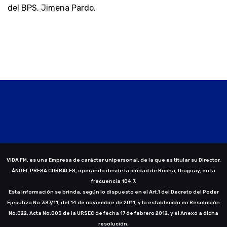
del BPS, Jimena Pardo.
VIDA FM. es una Empresa de carácter unipersonal, de la que es titular su Director,
ÁNGEL PRESA CORRALES, operando desde la ciudad de Rocha, Uruguay, en la
frecuencia 104.7.
Esta información se brinda, según lo dispuesto en el Art.1 del Decreto del Poder
Ejecutivo No.387/11, del 14 de noviembre de 2011, y lo establecido en Resolución
No.022, Acta No.003 de la URSEC de fecha 17 de febrero 2012, y el Anexo a dicha
resolución.