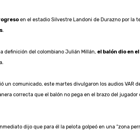
rogreso
en el estadio Silvestre Landoni de Durazno por la t
s
.
 la definición del colombiano Julián Millán,
el balón dio en e
a.
tió un comunicado, este martes divulgaron los audios VAR de
nera correcta que el balón no pega en el brazo del jugador
inmediato dijo que para él la pelota golpeó en una “zona per