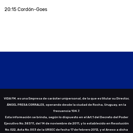
20:15 Cordón-Goes
VIDA FM. es una Empresa de carácter unipersonal, de la que es titular su Director,
ÁNGEL PRESA CORRALES, operando desde la ciudad de Rocha, Uruguay, en la
frecuencia 104.7.
Esta información se brinda, según lo dispuesto en el Art.1 del Decreto del Poder
Ejecutivo No.387/11, del 14 de noviembre de 2011, y lo establecido en Resolución
No.022, Acta No.003 de la URSEC de fecha 17 de febrero 2012, y el Anexo a dicha