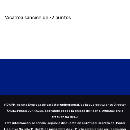
*Acarrea sanción de -2 puntos
VIDA FM. es una Empresa de carácter unipersonal, de la que es titular su Director,
ÁNGEL PRESA CORRALES, operando desde la ciudad de Rocha, Uruguay, en la
frecuencia 104.7.
Esta información se brinda, según lo dispuesto en el Art.1 del Decreto del Poder
Ejecutivo No.387/11, del 14 de noviembre de 2011, y lo establecido en Resolución