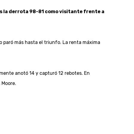
s la derrota 98-81 como visitante frente a
no paró más hasta el triunfo. La renta máxima
emente anotó 14 y capturó 12 rebotes. En
 Moore.