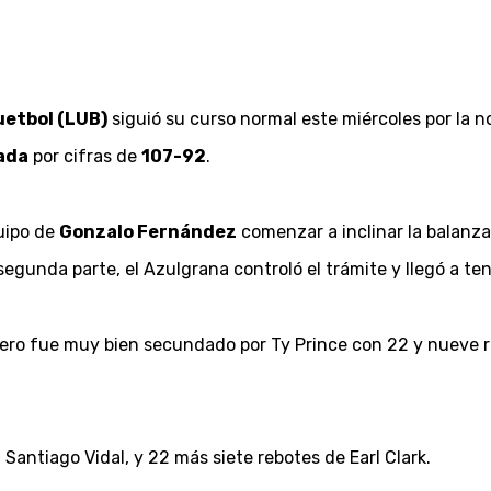
etbol (LUB)
siguió su curso normal este miércoles por la n
uada
por cifras de
107-92
.
uipo de
Gonzalo Fernández
comenzar a inclinar la balanza
a segunda parte, el Azulgrana controló el trámite y llegó a t
pero fue muy bien secundado por Ty Prince con 22 y nueve r
a Santiago Vidal, y 22 más siete rebotes de Earl Clark.