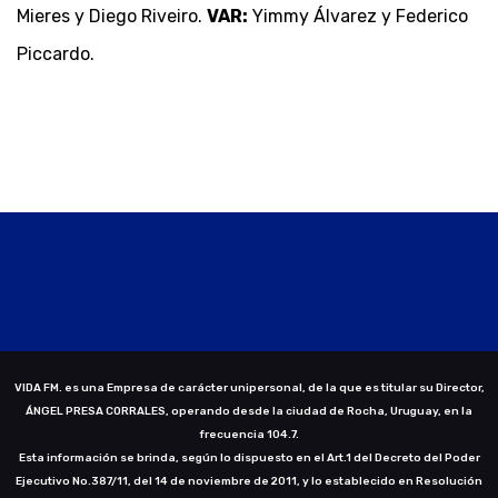
Mieres y Diego Riveiro.
VAR:
Yimmy Álvarez y Federico
Piccardo.
VIDA FM. es una Empresa de carácter unipersonal, de la que es titular su Director,
ÁNGEL PRESA CORRALES, operando desde la ciudad de Rocha, Uruguay, en la
frecuencia 104.7.
Esta información se brinda, según lo dispuesto en el Art.1 del Decreto del Poder
Ejecutivo No.387/11, del 14 de noviembre de 2011, y lo establecido en Resolución