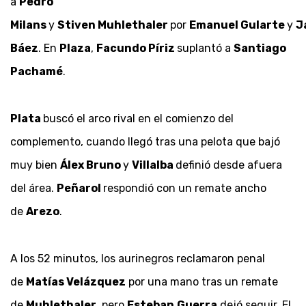
a
Pedro
Milans
y
Stiven
Muhlethaler
por
Emanuel
Gularte
y
J
Báez
. En
Plaza
,
Facundo
Píriz
suplantó a
Santiago
Pachamé
.
Plata
buscó el arco rival en el comienzo del
complemento, cuando llegó tras una pelota que bajó
muy bien
Álex Bruno
y
Villalba
definió desde afuera
del área.
Peñarol
respondió con un remate ancho
de
Arezo
.
A los 52 minutos, los aurinegros reclamaron penal
de
Matías Velázquez
por una mano tras un remate
de
Muhlethaler
, pero
Esteban
Guerra
dejó seguir. El