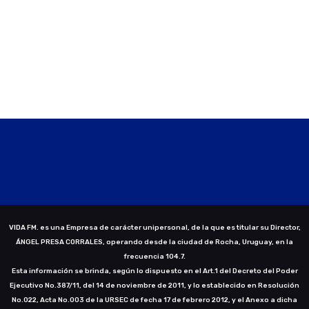
VIDA FM. es una Empresa de carácter unipersonal, de la que es titular su Director,
ÁNGEL PRESA CORRALES, operando desde la ciudad de Rocha, Uruguay, en la
frecuencia 104.7.
Esta información se brinda, según lo dispuesto en el Art.1 del Decreto del Poder
Ejecutivo No.387/11, del 14 de noviembre de 2011, y lo establecido en Resolución
No.022, Acta No.003 de la URSEC de fecha 17 de febrero 2012, y el Anexo a dicha