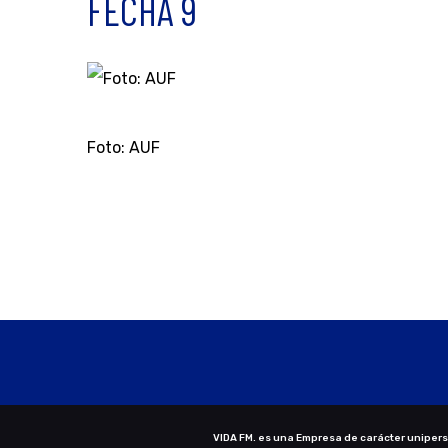
FECHA 9
Foto: AUF
VIDA FM. es una Empresa de carácter uniperso