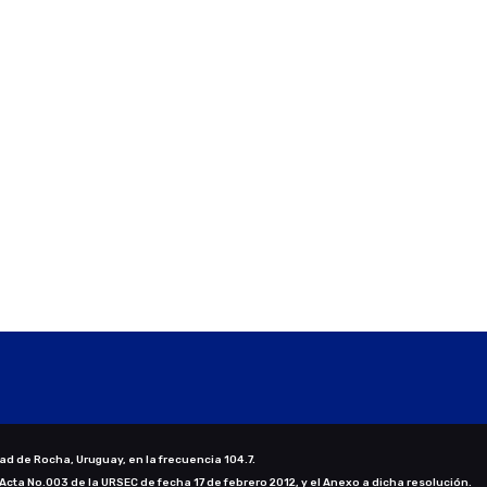
ad de Rocha, Uruguay, en la frecuencia 104.7.
 Acta No.003 de la URSEC de fecha 17 de febrero 2012, y el Anexo a dicha resolución.