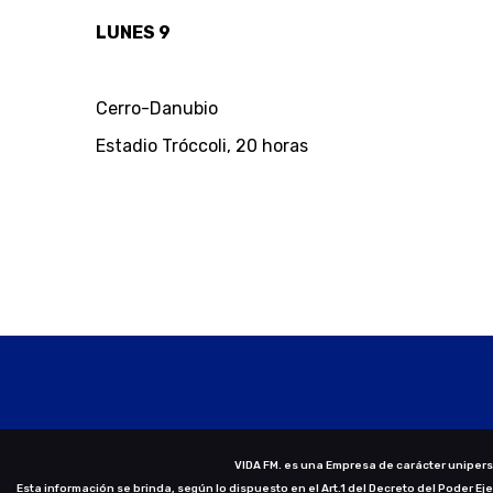
LUNES 9
Cerro-Danubio
Estadio Tróccoli, 20 horas
VIDA FM. es una Empresa de carácter uniperso
Esta información se brinda, según lo dispuesto en el Art.1 del Decreto del Poder Ej