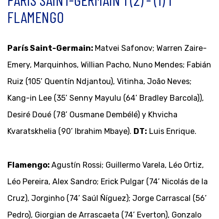
FLAMENGO
París Saint-Germain:
Matvei Safonov; Warren Zaire-
Emery, Marquinhos, Willian Pacho, Nuno Mendes; Fabián
Ruiz (105’ Quentín Ndjantou), Vitinha, João Neves;
Kang-in Lee (35’ Senny Mayulu (64’ Bradley Barcola)),
Desiré Doué (78’ Ousmane Dembélé) y Khvicha
Kvaratskhelia (90’ Ibrahim Mbaye).
DT:
Luis Enrique.
Flamengo:
Agustín Rossi; Guillermo Varela, Léo Ortiz,
Léo Pereira, Alex Sandro; Erick Pulgar (74’ Nicolás de la
Cruz), Jorginho (74’ Saúl Ñíguez); Jorge Carrascal (56’
Pedro), Giorgian de Arrascaeta (74’ Everton), Gonzalo