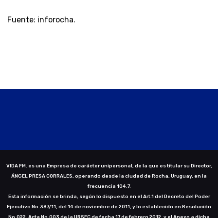
Fuente: inforocha.
VIDA FM. es una Empresa de carácter unipersonal, de la que es titular su Director,
ÁNGEL PRESA CORRALES, operando desde la ciudad de Rocha, Uruguay, en la
frecuencia 104.7.
Esta información se brinda, según lo dispuesto en el Art.1 del Decreto del Poder
Ejecutivo No.387/11, del 14 de noviembre de 2011, y lo establecido en Resolución
No.022, Acta No.003 de la URSEC de fecha 17 de febrero 2012, y el Anexo a dicha