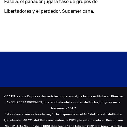
Fase 3, el ganador jugará fase de grupos de
Libertadores y el perdedor, Sudamericana.
VIDA FM. es una Empresa de carácter unipersonal, de la que es titular su Director,
ÁNGEL PRESA CORRALES, operando desde la ciudad de Rocha, Uruguay, en la
frecuencia 104.7.
Esta información se brinda, según lo dispuesto en el Art.1 del Decreto del Poder
Ejecutivo No.387/11, del 14 de noviembre de 2011, y lo establecido en Resolución
No.022, Acta No.003 de la URSEC de fecha 17 de febrero 2012, y el Anexo a dicha