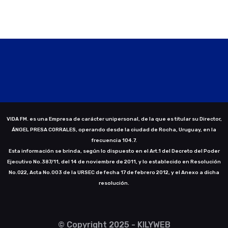
VIDA FM. es una Empresa de carácter unipersonal, de la que es titular su Director,
ÁNGEL PRESA CORRALES, operando desde la ciudad de Rocha, Uruguay, en la
frecuencia 104.7.
Esta información se brinda, según lo dispuesto en el Art.1 del Decreto del Poder
Ejecutivo No.387/11, del 14 de noviembre de 2011, y lo establecido en Resolución
No.022, Acta No.003 de la URSEC de fecha 17 de febrero 2012, y el Anexo a dicha
resolución.
© Copyright 2025 - KILYWEB