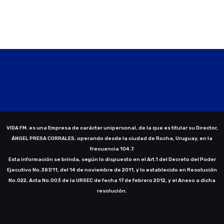
VIDA FM. es una Empresa de carácter unipersonal, de la que es titular su Director,
ÁNGEL PRESA CORRALES, operando desde la ciudad de Rocha, Uruguay, en la
frecuencia 104.7.
Esta información se brinda, según lo dispuesto en el Art.1 del Decreto del Poder
Ejecutivo No.387/11, del 14 de noviembre de 2011, y lo establecido en Resolución
No.022, Acta No.003 de la URSEC de fecha 17 de febrero 2012, y el Anexo a dicha
resolución.