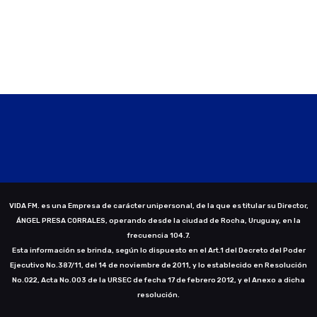
VIDA FM. es una Empresa de carácter unipersonal, de la que es titular su Director,
ÁNGEL PRESA CORRALES, operando desde la ciudad de Rocha, Uruguay, en la
frecuencia 104.7.
Esta información se brinda, según lo dispuesto en el Art.1 del Decreto del Poder
Ejecutivo No.387/11, del 14 de noviembre de 2011, y lo establecido en Resolución
No.022, Acta No.003 de la URSEC de fecha 17 de febrero 2012, y el Anexo a dicha
resolución.