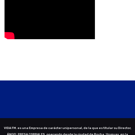
VIDA FM. es una Empresa de carácter unipersonal, de la que es titular su Director,
ÁNGEL PRESA CORRALES, operando desde la ciudad de Rocha, Uruguay, en la