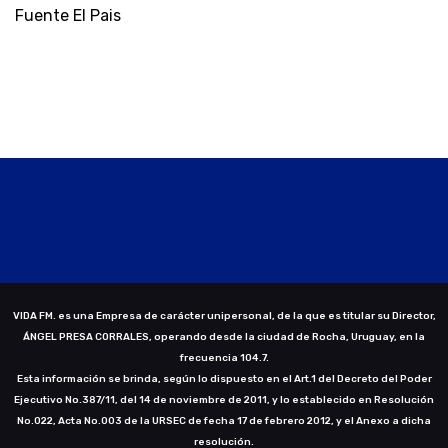
Fuente El Pais
VIDA FM. es una Empresa de carácter unipersonal, de la que es titular su Director,
ÁNGEL PRESA CORRALES, operando desde la ciudad de Rocha, Uruguay, en la
frecuencia 104.7.
Esta información se brinda, según lo dispuesto en el Art.1 del Decreto del Poder
Ejecutivo No.387/11, del 14 de noviembre de 2011, y lo establecido en Resolución
No.022, Acta No.003 de la URSEC de fecha 17 de febrero 2012, y el Anexo a dicha
resolución.