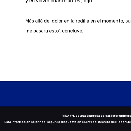
y en volver cuanto antes”, dijo.
Más allá del dolor en la rodilla en el momento, 
me pasara esto”, concluyó.
VIDA FM. es una Empresa de carácter uniperso
Esta información se brinda, según lo dispuesto en el Art.1 del Decreto del Poder Ej