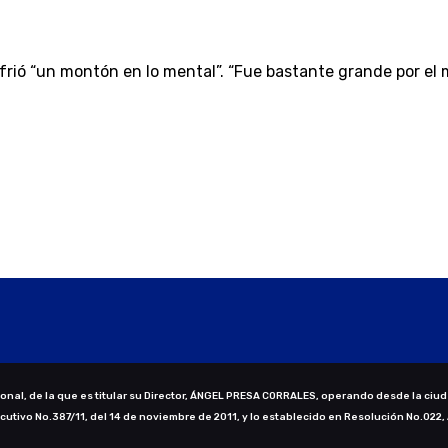
sufrió “un montón en lo mental”. “Fue bastante grande por el
nal, de la que es titular su Director, ÁNGEL PRESA CORRALES, operando desde la ciud
ecutivo No.387/11, del 14 de noviembre de 2011, y lo establecido en Resolución No.022,