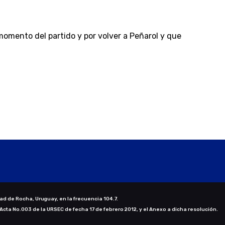
 momento del partido y por volver a Peñarol y que
ad de Rocha, Uruguay, en la frecuencia 104.7.
 Acta No.003 de la URSEC de fecha 17 de febrero 2012, y el Anexo a dicha resolución.