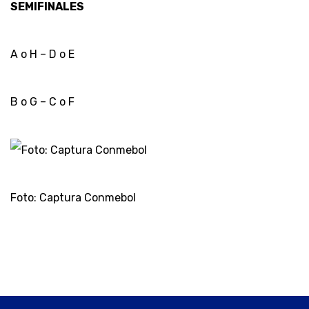
SEMIFINALES
A o H – D o E
B o G – C o F
Foto: Captura Conmebol