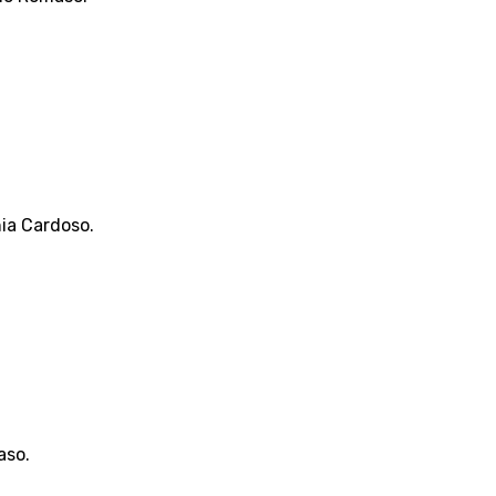
nia Cardoso.
aso.