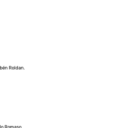
ubén Roldan.
elo Romaso.