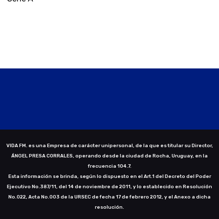
VIDA FM. es una Empresa de carácter unipersonal, de la que es titular su Director,
ÁNGEL PRESA CORRALES, operando desde la ciudad de Rocha, Uruguay, en la
frecuencia 104.7.
Esta información se brinda, según lo dispuesto en el Art.1 del Decreto del Poder
Ejecutivo No.387/11, del 14 de noviembre de 2011, y lo establecido en Resolución
No.022, Acta No.003 de la URSEC de fecha 17 de febrero 2012, y el Anexo a dicha
resolución.