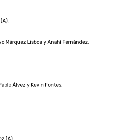
(A).
tavo Márquez Lisboa y Anahí Fernández.
 Pablo Álvez y Kevin Fontes.
z (A).