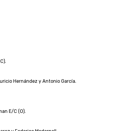
(C).
uricio Hernández y Antonio García.
man E/C (O).