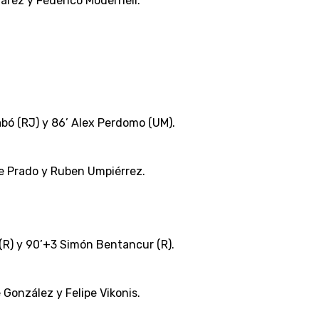
varez y Federico Modernell.
Tabó (RJ) y 86’ Alex Perdomo (UM).
de Prado y Ruben Umpiérrez.
a (R) y 90’+3 Simón Bentancur (R).
 González y Felipe Vikonis.